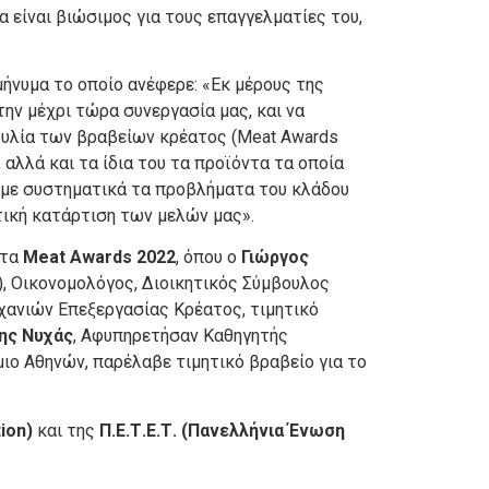
α είναι βιώσιμος για τους επαγγελματίες του,
μήνυμα το οποίο ανέφερε: «Εκ μέρους της
ν μέχρι τώρα συνεργασία μας, και να
ουλία των βραβείων κρέατος (Meat Awards
αλλά και τα ίδια του τα προϊόντα τα οποία
άμε συστηματικά τα προβλήματα του κλάδου
τική κατάρτιση των μελών μας».
 τα
Meat
Awards 2022
, όπου ο
Γιώργος
, Οικονομολόγος, Διοικητικός Σύμβουλος
ανιών Επεξεργασίας Κρέατος, τιμητικό
ης Νυχάς
, Αφυπηρετήσαν Καθηγητής
ο Αθηνών, παρέλαβε τιμητικό βραβείο για το
ion
)
και της
Π.Ε.Τ.Ε.Τ. (Πανελλήνια Ένωση