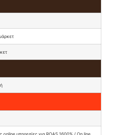
μάρκετ
ρκετ
λή
 online υπηρεσίες για ROAS 1600% / On line