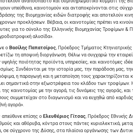
ποτελούν αναπόσπαστο και συμπληρωματικό κομμάτι της Βιο
άγουν υπεύθυνα, καινοτομούν και ανταποκρίνονται στις σύγ
 δράσης της Βιομηχανίας ειδών διατροφής και αποτελούν κιν
χρονων προκλήσεων. Βέβαια, οι καινοτομίες πρέπει να κινούν
υτες για το σύνολο της Ελληνικής Βιομηχανίας Τροφίμων & 
γροδιατροφική αλυσίδα».
νε ο
Bασίλης Παπατσίρος
, Πρόεδρος Τμήματος Κτηνιατρικής
χαιρετίζω τη αποψινή διοργάνωση. Θέλω να συγχαρώ την εταιρ
 υψηλής ποιότητας προϊόντα, υπηρεσίες, και καινοτόμες ιδέ
σμίως. Συνδέονται με την ιστορία μας, την παράδοση μας, τη
ρόφιμα, η παραγωγή και η μεταποίηση τους χαρακτηρίζονται κ
ι σημαντικά στην εξωστρέφεια του κλάδου των τροφίμων. Η
 της καινοτομίας με την αγορά, τις δυνάμεις της αγοράς, και
σους συμμετείχαν στο διαγωνισμό και να ευχηθώ από καρδιάς 
θνή αγορά».
ς απεύθυνε επίσης ο
Ελευθέριος Γίτσας
, Πρόεδρος Εθνικής 
θμούς και αθόρυβα, κόντρα στους πάντες κυριολεκτικά, μετ
άρι, σε σύγχρονο της Δύσης, στα πλαίσια οργάνωσης των Δυ