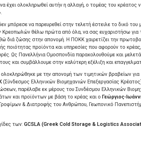
 να έχει ολοκληρωθεί αυτήν η αλλαγή, ο τομέας του κρέατος ν
.
δεν μπόρεσε να παρευρεθεί στην τελετή έστειλε το δικό του 
ρεοπωλών θέλω πρώτα από όλα, να σας ευχαριστήσω για τη
θώ διά ζώσης στην απονομή. Η ΠΟΚΚ χαιρετίζει την πρωτοβ
ς ποιότητας προϊόντα και υπηρεσίες που αφορούν το κρέας, 
υρές. Ως Πανελλήνια Ομοσπονδία παρακολουθούμε και μελετ
τους και συμβάλλουμε στην καλύτερη εξέλιξη και επαγγελμα
ς ολοκληρώθηκε με την απονομή των τιμητικών βραβείων για
Κ
(Σύνδεσμος Ελληνικών Βιομηχανιών Επεξεργασίας Κρέατος)
σεων, παρέλαβε εκ μέρους του Συνδέσμου Ελληνικών Βιομηχ
των και προϊόντων με βάση το κρέας και ο
Γεώργιος-Ιωάνν
Τροφίμων & Διατροφής του Ανθρώπου, Γεωπονικό Πανεπιστήμι
γίδες των:
GCSLA (
Greek
Cold
Storage
& Logistics
Associat