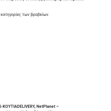
 κατηγορίες των βραβείων.
S
-KOYTIADELIVERY
, NetPlanet
–