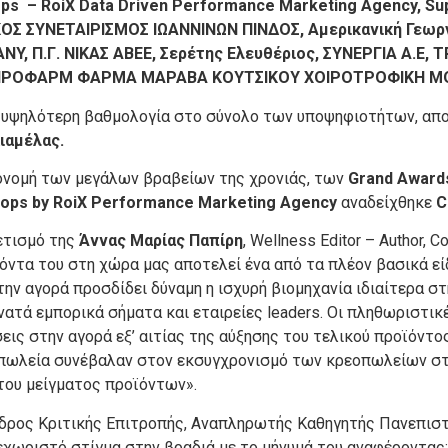
ps
– RoiX
Data
Driven
Performance
Marketing
Agency
, Su
 ΣΥΝΕΤΑΙΡΙΣΜΟΣ ΙΩΑΝΝΙΝΩΝ ΠΙΝΔΟΣ, Αμερικανική Γεωργι
ANY
, Π.Γ. ΝΙΚΑΣ ΑΒΕΕ, Σερέτης Ελευθέριος, ΣΥΝΕΡΓΙΑ Α.
ΟΙΡΟΦΑΡΜ ΦΑΡΜΑ ΜΑΡΑΒΑ ΚΟΥΤΣΙΚΟΥ ΧΟΙΡΟΤΡΟΦΙΚΗ 
την υψηλότερη βαθμολογία στο σύνολο των υποψηφιοτήτων, α
ιαμέλας.
ονομή των μεγάλων βραβείων της χρονιάς, των
Grand
Award
hops by RoiX Performance Marketing Agency
αναδείχθηκε
C
ετισμό της
Άννας Μαρίας Παπίρη
, Wellness Editor – Author, 
όντα του στη χώρα μας αποτελεί ένα από τα πλέον βασικά είδ
την αγορά προσδίδει δύναμη η ισχυρή βιομηχανία ιδιαίτερα 
τά εμπορικά σήματα και εταιρείες leaders. Οι πληθωριστικέ
ις στην αγορά εξ’ αιτίας της αύξησης του τελικού προϊόντο
πωλεία συνέβαλαν στον εκσυγχρονισμό των κρεοπωλείων στη
του μείγματος προϊόντων».
δρος Κριτικής Επιτροπής, Αναπληρωτής Καθηγητής Πανεπιστ
εχωριστό στίγμα στην βραδιά με το μήνυμά του αναφέροντας: 