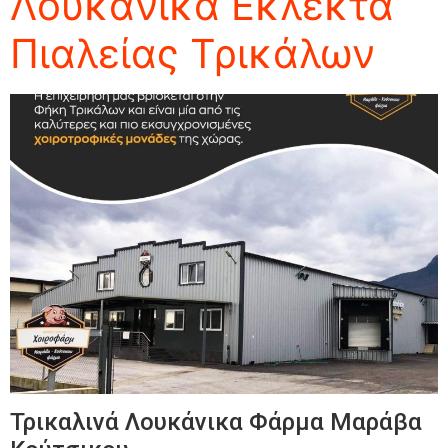
Λουκάνικα Εκλεκτά
Πιαλείας Τρικάλων
Τρικαλινά Λουκάνικα Φάρμα Μαράβα