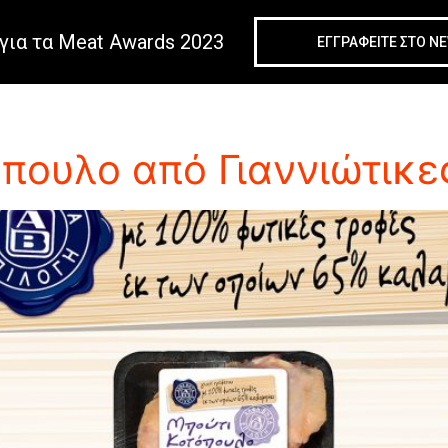
για τα Meat Awards 2023
ΕΓΓΡΑΦΕIΤΕ ΣΤΟ N
́πουλου
όπουλο από Γιαννιώτικ