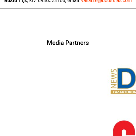
Βάλια Τζε
, κιν: 6936523166, email:
valiatze@boussias.com
Media Partners