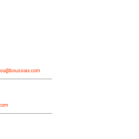
lou@boussias.com
.com