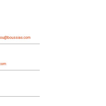
lou@boussias.com
.com