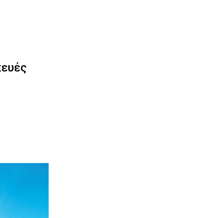
κευές