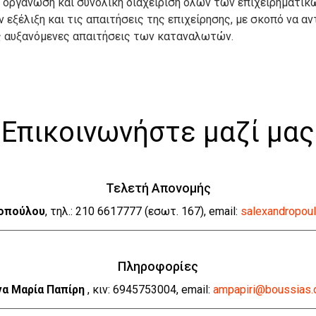
οργάνωση και συνολική διαχείριση όλων των επιχειρηματικώ
 εξέλιξη και τις απαιτήσεις της επιχείρησης, με σκοπό να αν
ς αυξανόμενες απαιτήσεις των καταναλωτών.
Επικοινωνήστε μαζί μας
Τελετή Απονομής
οπούλου
, τηλ.: 210 6617777 (εσωτ. 167), email:
salexandropou
Πληροφορίες
να Μαρία Παπίρη
, κιν: 6945753004, email:
ampapiri@boussias