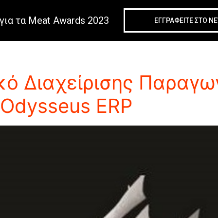
για τα Meat Awards 2023
ΕΓΓΡΑΦΕIΤΕ ΣΤΟ N
ληροφοριακό Σύστημα
κό Διαχείρισης Παραγω
 Odysseus ERP