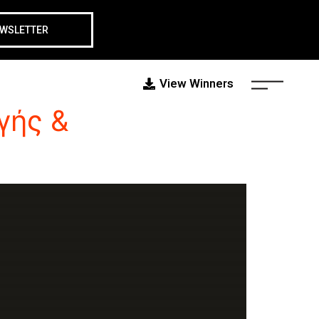
EWSLETTER
View Winners
γής &