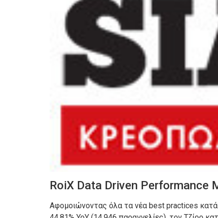
RoiX Data Driven Performance 
Αφομοιώνοντας όλα τα νέα best practices κατ
44,81% YoY (14.946 παραγγελίες), τον Τζίρο κ