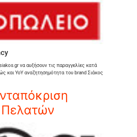
ncy
iakos.gr να αυξήσουν τις παραγγελίες κατά
θώς και YoY αναζητησημότητα του brand Σιάκος
ανταπόκριση
 Πελατών