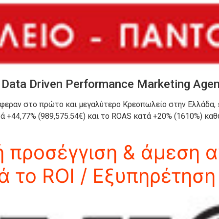
X Data Driven Performance Marketing Age
άφεραν στο πρώτο και μεγαλύτερο Κρεοπωλείο στην Ελλάδα, s
ατά +44,77% (989,575.54€) και το ROAS κατά +20% (1610%) κα
 προσέγγιση & άμεση 
 το ROI / Εξυπηρέτηση