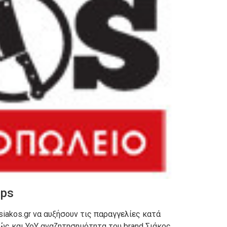
ops
iakos.gr να αυξήσουν τις παραγγελίες κατά
θώς και YoY αναζητησημότητα του brand Σιάκος